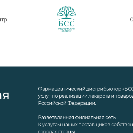
нтр
Фармацевтический дистрибьютор «БСС
ая
услуг по реализации лекарств и товар
Российской Федерации.
Разветвленная филиальная сеть
К услугам наших поставщиков собстве
городах страны.