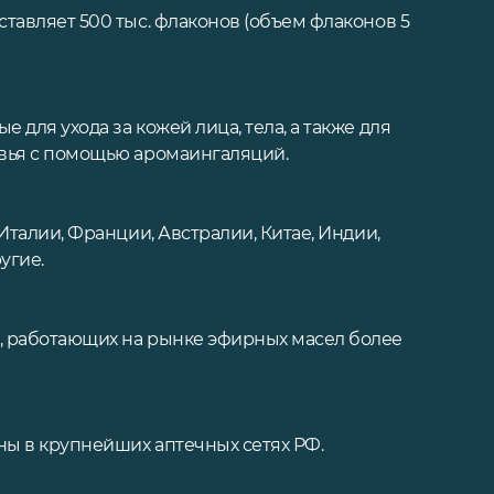
тавляет 500 тыс. флаконов (объем флаконов 5
для ухода за кожей лица, тела, а также для
вья с помощью аромаингаляций.
Италии, Франции, Австралии, Китае, Индии,
угие.
 работающих на рынке эфирных масел более
ы в крупнейших аптечных сетях РФ.