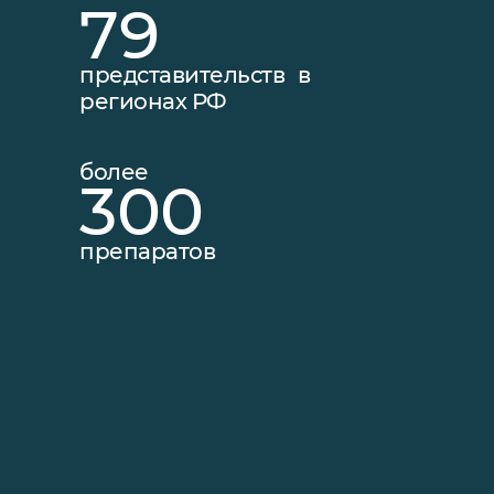
79
представительств в
регионах РФ
более
300
препаратов