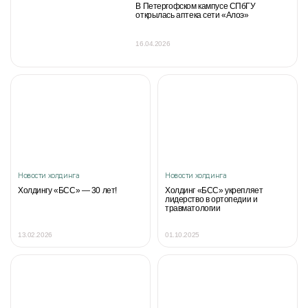
В Петергофском кампусе СПбГУ
открылась аптека сети «Алоэ»
16.04.2026
Новости холдинга
Новости холдинга
Холдингу «БСС» — 30 лет!
Холдинг «БСС» укрепляет
лидерство в ортопедии и
травматологии
13.02.2026
01.10.2025