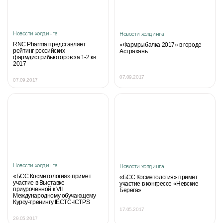
Новости холдинга
Новости холдинга
RNC Pharma представляет
«Фармрыбалка 2017» в городе
рейтинг российских
Астрахань
фармдистрибьюторов за 1-2 кв.
2017
07.09.2017
07.09.2017
Новости холдинга
Новости холдинга
«БСС Косметология» примет
«БСС Косметология» примет
участие в Выставке
участие в конгрессе «Невские
приуроченной к VII
Берега»
Международному обучающему
Курсу-тренингу IECTC-ICTPS
17.05.2017
29.05.2017