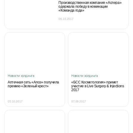
Производственная компания «Аспера»
одержала победу в номинации
«Команда года»
06.10.2017
Новости холдинга
Новости холдинга
Аптечная сеть «Алоэ» получила
«БСС Косметология» примет
премию «Зеленый крест»
участие в Live Surgery & Injections
2017
05.10.2017
07.09.2017