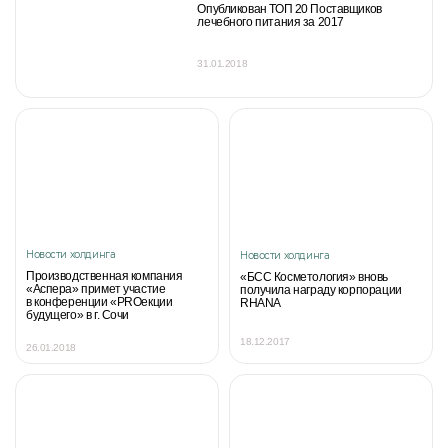
Опубликован ТОП 20 Поставщиков
лечебного питания за 2017
31.01.2018
Новости холдинга
Новости холдинга
Производственная компания
«БСС Косметология» вновь
«Аспера» примет участие
получила награду корпорации
в конференции «PROекции
RHANA
будущего» в г. Сочи
18.12.2017
26.01.2018