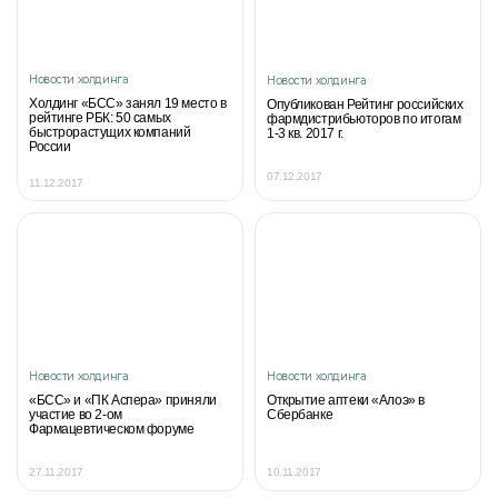
Новости холдинга
Новости холдинга
Холдинг «БСС» занял 19 место в
Опубликован Рейтинг российских
рейтинге РБК: 50 самых
фармдистрибьюторов по итогам
быстрорастущих компаний
1-3 кв. 2017 г.
России
07.12.2017
11.12.2017
Новости холдинга
Новости холдинга
«БСС» и «ПК Аспера» приняли
Открытие аптеки «Алоэ» в
участие во 2-ом
Сбербанке
Фармацевтическом форуме
27.11.2017
10.11.2017